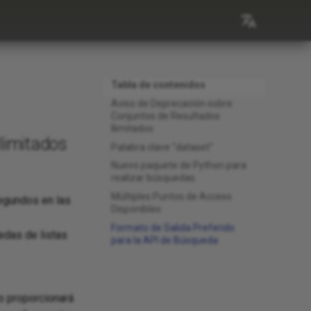
English
Español
Tabla de contenidos
Aviso de Deprecación sobre
Conjuntos de Resultados
Ilimitados
limitados
Palabra clave "dataset"
Nuevo paquete de Python para
realizar búsquedas
Múltiples Puntos de Acceso
egundos en las
Disponibles
Formato de Salida Preferido
edas de listas
para la API de Búsqueda
o proporcionará