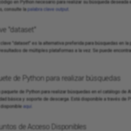
código en Python necesario para realizar su búsqueda deseada 
s, consulte la
palabra clave output
.
ve "dataset"
clave "dataset" es la alternativa preferida para búsquedas en la 
resultados de múltiples plataformas a la vez. Se puede encontr
ete de Python para realizar búsquedas
 paquete de Python para realizar búsquedas en el catálogo de 
idad básica y soporte de descarga. Está disponible a través de 
 disponible
aquí
.
Puntos de Acceso Disponibles