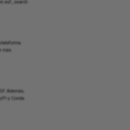
en asf_search.
plataforma.
ar más
ASF. Además,
PyPi y Conda.