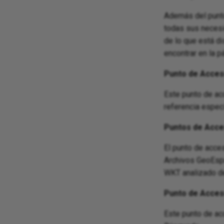
Además del punt
todas sus necesi
de lo que está d
encontrar en la 
Punto de Acces
Este punto de ac
referencia especí
Puntos de Acc
El punto de acce
Archivos GeoEspa
WKT analizado de
Punto de Acces
Este punto de acc