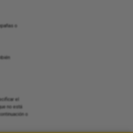
mpañas o
mbién
ificar el
que no está
continuación o