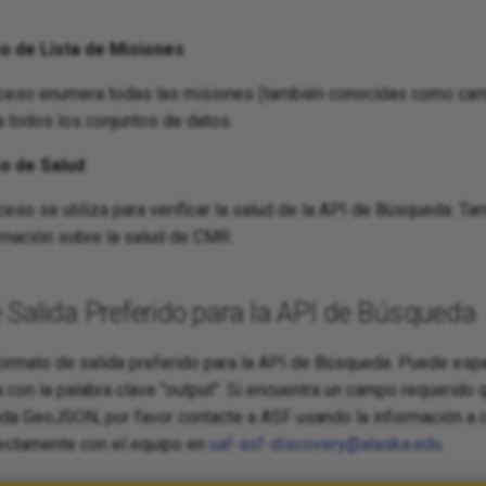
o de Lista de Misiones
cceso enumera todas las misiones (también conocidas como ca
a todos los conjuntos de datos.
o de Salud
eso se utiliza para verificar la salud de la API de Búsqueda. Ta
rmación sobre la salud de CMR.
 Salida Preferido para la API de Búsqueda
rmato de salida preferido para la API de Búsqueda. Puede espec
 con la palabra clave "output". Si encuentra un campo requerido 
lida GeoJSON, por favor contacte a ASF usando la información a 
ectamente con el equipo en
uaf-asf-discovery@alaska.edu
.