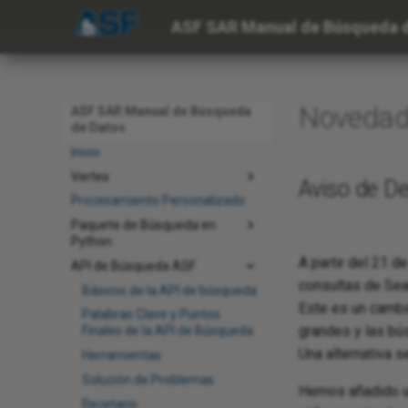
ASF SAR Manual de Búsqueda 
Novedad
ASF SAR Manual de Búsqueda
de Datos
Inicio
Vertex
Aviso de De
Procesamiento Personalizado
Paquete de Búsqueda en
Python
A partir del 21 
API de Búsqueda ASF
consultas de Sea
Básicos de la API de búsqueda
Este es un cambi
Palabras Clave y Puntos
grandes y las bú
Finales de la API de Búsqueda
Una alternativa s
Herramientas
Solución de Problemas
Hemos añadido un
Recetario