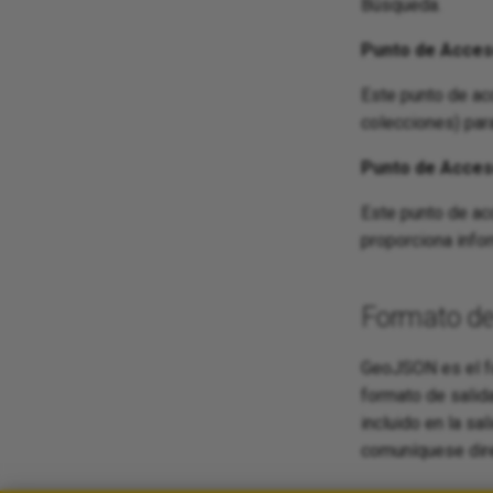
Búsqueda.
Punto de Acces
Este punto de a
colecciones) par
Punto de Acces
Este punto de acc
proporciona info
Formato de
GeoJSON es el fo
formato de salida
incluido en la sa
comuníquese dir