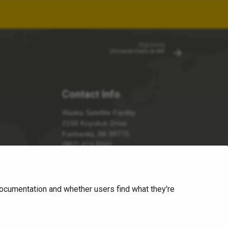
Siguiente
Utilizando Datos de ASF
Contact Info
Alaska Satellite Facility
2156 Koyukuk Drive
Fairbanks, AK 99775
(907) 474-5041
uso@asf.alaska.edu
Send Us A Message
ocumentation and whether users find what they're