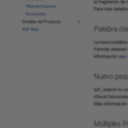
el fragmento de 
Wildcard Queries
Para más detalle
Novedades
Detalles del Producto
Palabra cla
ASF Web
La nueva palabra 
Permite obtener 
información
aquí
.
Nuevo paqu
asf_search es un
ofrece funcional
Más información
Múltiples 