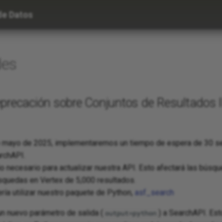
de Datos
es
precación sobre Conjuntos de Resultados I
de mayo de 2025, implementaremos un tiempo de espera de 30 s
rchAPI.
o necesario para actualizar nuestra API. Esto afectará las búsqu
squedas en Vertex de 5,000 resultados.
ería utilizar nuestro paquete de Python,
asf_search
 nuevo parámetro de salida (
) a SearchAPI. Est
output=python