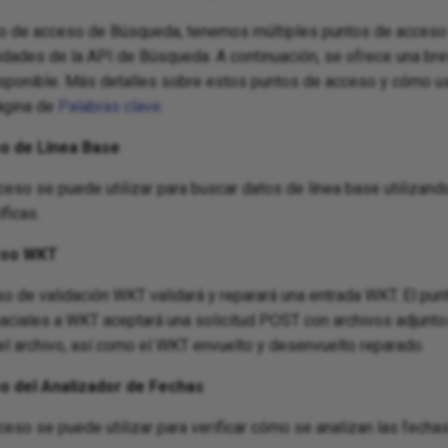
o de acceso de Búsqueda, tenemos múltiples puntos de acceso 
dades de la API de Búsqueda. A continuación, se ofrece una br
isponible. Más detalles sobre estos puntos de acceso y cómo u
página de
Palabras clave
.
o de Línea Base
ceso se puede utilizar para buscar datos de línea base utilizan
ficas.
eso WKT
so de validación WKT validará y reparará una entrada WKT. El pu
ciales a WKT aceptará una solicitud POST con archivos adjunto
l archivo, así como el WKT envuelto y desenvuelto reparado.
o del Analizador de Fechas
eso se puede utilizar para verificar cómo se analizan las fechas