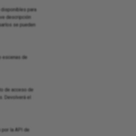
disponibles para
eve descripción
sarlos se pueden
do escenas de
nto de acceso de
s. Devolverá el
 por la API de