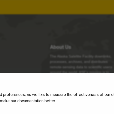
About Us
The Alaska Satellite Facility downlinks,
processes, archives, and distributes
remote-sensing data to scientific users
around the world. ASF’s mission is to
make remote-sensing data accessible.
Read More
d preferences, as well as to measure the effectiveness of our d
o make our documentation better.