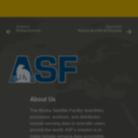
Anterior
Siguiente
Wildcard Queries
Básicos de la API de búsqueda
About Us
The Alaska Satellite Facility downlinks,
processes, archives, and distributes
remote-sensing data to scientific users
around the world. ASF’s mission is to
make remote-sensing data accessible.