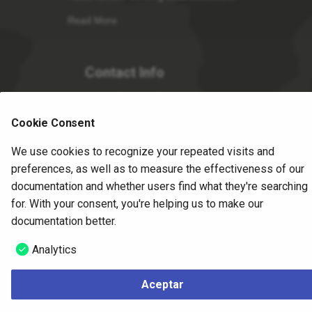
Read More
Contact Info
Alaska Satellite Facility
2156 Koyukuk Drive
Cookie Consent
Fairbanks, AK 99775
(907) 474-5041
We use cookies to recognize your repeated visits and
uso@asf.alaska.edu
preferences, as well as to measure the effectiveness of our
Send Us A Message
documentation and whether users find what they're searching
for. With your consent, you're helping us to make our
documentation better.
©
2026
ASF –
Change cookie settings
UA is an AA/EO
employer and educational institution and prohibits illegal
Analytics
discrimination against any individual
Aceptar