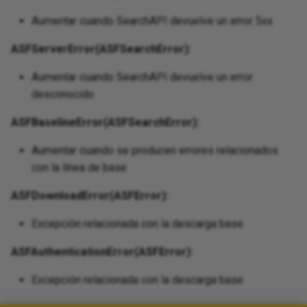
Wildcard Queries
Wildcard Queries
Aumentar cuando SearchAPI devuelve un error 5xx
Novedades
ASFServerError(ASFSearchError):
Videos Tutoriales
Aumentar cuando SearchAPI devuelve un error
Código Fuente
desconocido
ASFBaselineError(ASFSearchError):
Aumentar cuando se producen errores relacionados
con la línea de base
ASFDownloadError(ASFError):
Excepción relacionada con la descarga base
ASFAuthenticationError(ASFError):
Excepción relacionada con la descarga base